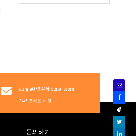
배
각
xunjia0768@hotmail.com
24/7 온라인 지원
문의하기