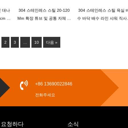
빛 대나
304 스테인레스 스틸 20-120
304 스테인레스 스틸 욕실 
cm 욕
Mm 확장 튜브 및 공통 자체 밀
수 바닥 배수 라인 샤워 직사
코어 바
봉 냄새 방지 코어가 있는 검정
형 샤워 배수 파이프 -
색 직사각형 보이지 않는 바닥
XINZHIJIA/XUNJIA
2
3
…
10
다음 »
배수구
+86 13690022846
전화주세요
 요청하다
소식