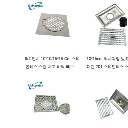
6/4 인치 10*10/15*15 Cm 스테
10*15cm 직사각형 빛
인레스 스틸 차고 바닥 ​​배수 탭
패턴 201 스테인레스 
커버
방 샤워 욕실 플라스틱
틱 서스펜션 코어 바닥