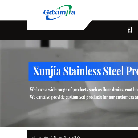
집
집
»
플로어 드란 시리즈