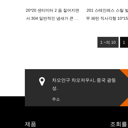
20*20 센티미터 2 음 짙어지면
201 스테인레스 스틸 
서 304 일반적인 냄새가 큰 흐
무 패턴 직사각형 10*15
름 코어가 있는 스테인레스 스
실 구리 자기 냄새 증거 
틸 사각 바닥 배수구
닥 배수구
1 ~의 10
1
차오안구 차오저우시, 중국 광둥
성.
주소
제품
조회를