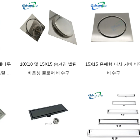
 대나무
10X10 및 15X15 숨겨진 발판
15X15 은폐형 나사 커버 바
스틸 주
바운싱 플로어 배수구
배수구
 마그네
 배수구