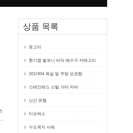
상품 목록
옷고리
환기캡 발코니 바닥 배수구 카테고리
201/304 욕실 및 주방 보관함
스테인레스 스틸 거터 커버
난간 유형
스
티슈박스
배수
수도꼭지 샤워