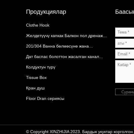
Продукциялар
Баасы
Clothe Hook
Желдетүүчү капкак Балкон пол дренаж
категориясы
201/304 Ванна бөлмөсүнө жана
ашканага сактагыч
Дат баспас болоттон жасалган канал
капкагы
Колдуктун түрү
Tissue Box
Кран душ
Суран
Floor Dran сериясы
© Copyright XINZHIJIA 2023. Бардык укуктар корголгон.