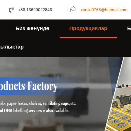
+86 13690022846
xunjia0768@hotmail.com
Биз жөнүндө
Продукциялар
Б
ылыктар