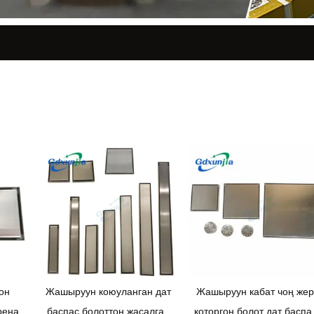
он
Жашыруун коюуланган дат
Жашыруун кабат чоң же
ренаж,
баспас болоттон жасалган
которгон болот дат баспа