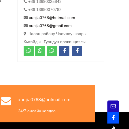
+86 13690025843
+86 13690070782
xunjia0768@hotmail.com
xunjia0768@gmail.com
Чаоан району Чаочжоу шаары,
м
Кытайдын Гуандун провинциясы.
xunjia0768@hotmail.com
24/7 онлайн колдоо