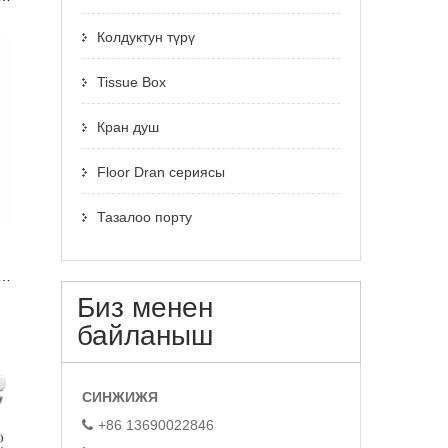
Колдуктун түрү
Tissue Box
Кран душ
Floor Dran сериясы
Тазалоо порту
ун
Биз менен
байланыш
СИНЖИЖЯ
+86 13690022846