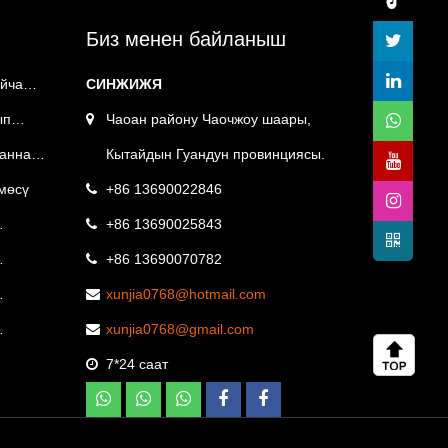
Биз менен байланыш
йча
СИНЖИЖЯ
ып
Чаоан району Чаочжоу шаары,
Ванна
Кытайдын Гуандун провинциясы.
мөсү
+86 13690022846
+86 13690025843
+86 13690070782
уу
xunjia0768@hotmail.com
xunjia0768@gmail.com
ри
7*24 саат