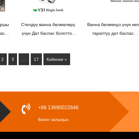
аршы
Стилдүү ванна бөлмөлөрү
Ванна бөлмөңүз үчүн көп
пас
үчүн Дат баспас болоттон
тараптуу дат баспас
олдун
жасалган премиум илгичтер
болоттон жасалган кийи
илгичтерин табыңыз
2
3
…
17
Кийинки »
+86 13690022846
Бизге чалыңыз