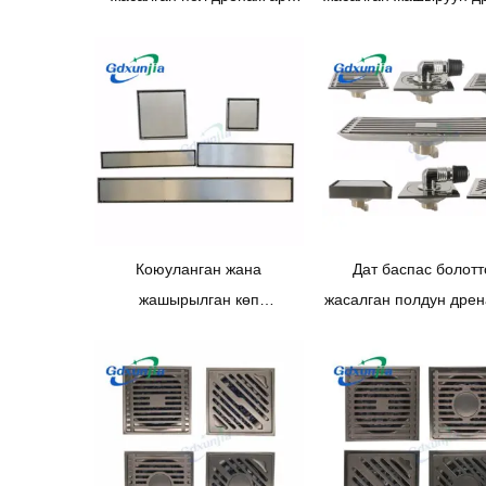
кандай түстө өндүрүлүшү
ар кандай түстөг
мүмкүн.
керамикалык плиткал
дренаждары.
Коюуланган жана
Дат баспас болотт
жашырылган көп
жасалган полдун дре
спецификациядагы дат
ванна бөлмөсү жытсы
баспас болоттон жасалган
жана эки кабатту
жытсыз полдун дренажы
дренаждын бир не
өзгөчөлүктөрү мен