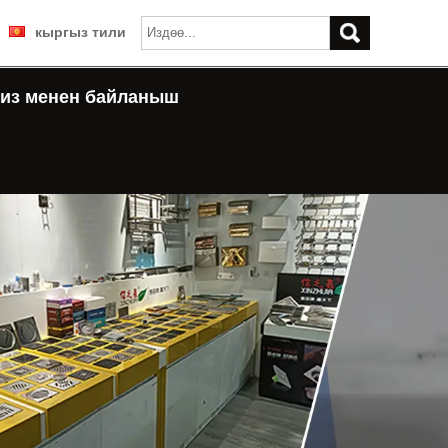
кыргыз тили
из менен байланыш