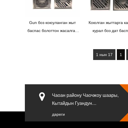
Gun боз коюуланган жыт
Коюлган жыттарга к
баспас болоттон жасалган
курал боз дат бас
дренаждык
болоттон жасалган п
дренажы
1 нын 17
1
Чаоан району Чаочжоу шаары,
Кытайдын Гуандун
провинциясы.
дареги