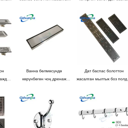
ү
дренаждар, ар кандай
болуңуз
ардын
өлчөмдөрү
ылайыкташтырылышы
мүмкүн
он
Ванна бөлмөсүндө
Дат баспас болоттон
наждык
көрүнбөгөн чоң дренаж
жасалган мылтык боз полд
з бир
коюуланган тик бурчтуу дат
дренажы менен узун
у
баспас болоттон жасалган
формадагы канализация
че
полдун дренажы
ен.