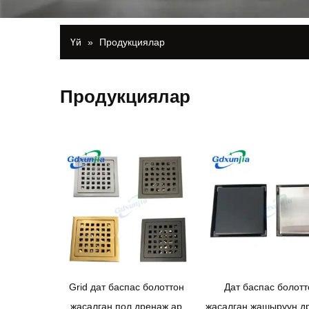
Үй
»
Продукциялар
Продукциялар
Grid дат баспас болоттон
Дат баспас болотт
жасалган пол дренаж ар
жасалган жашыруун д