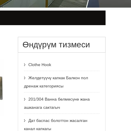
Өндүрүм тизмеси
Clothe Hook
Желдетүүчү капкак Балкон пол
дренаж категориясы
201/304 Ванна бөлмөсүнө жана
ашканага сактагыч
Дат баспас болоттон жасалган
р
канал капкагы
с