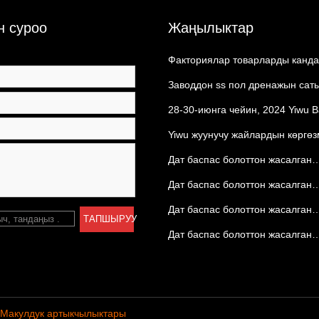
н суроо
Жаңылыктар
Факториялар товарларды канда
жеткиришет?
Заводдон ss пол дренажын сат
алыңыз
28-30-июнга чейин, 2024 Yiwu 
көргөзмөсү
Yiwu жуунучу жайлардын көргөз
Дат баспас болоттон жасалган
дренаждарды тандоо
Дат баспас болоттон жасалган
кыртыштын кармагычын колдон
Дат баспас болоттон жасалган
ыч, тандаңыз
.
ТАПШЫРУУ
дренаждын ар кандай стилдери
Дат баспас болоттон жасалган
дренаждын популярдуу стилде
Макулдук артыкчылыктары