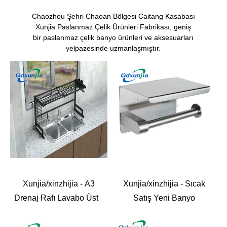
Chaozhou Şehri Chaoan Bölgesi Caitang Kasabası
Xunjia Paslanmaz Çelik Ürünleri Fabrikası, geniş
bir paslanmaz çelik banyo ürünleri ve aksesuarları
yelpazesinde uzmanlaşmıştır.
Xunjia/xinzhijia - A3
Xunjia/xinzhijia - Sıcak
Drenaj Rafı Lavabo Üstü
Satış Yeni Banyo
mutfak rafı Paslanmaz
Paslanmaz Çelik Duvara
Çelik Dikey Drenaj
Monte Güçlü Yapışkan