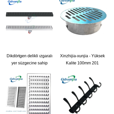
Depolama Rafı Ve
Sabunluk Doku Tutucu
Ayarlanabilir Mutfak
Kurutma Rafı
Dikdörtgen delikli ızgaralı
Xinzhijia-xunjia - Yüksek
yer süzgecine sahip
Kalite 100mm 201
paslanmaz çelik büyük
Paslanmaz Çelik Yuvarlak
deplasmanlı duş odası
Düzlem Doğrusal Yer
Sifonu