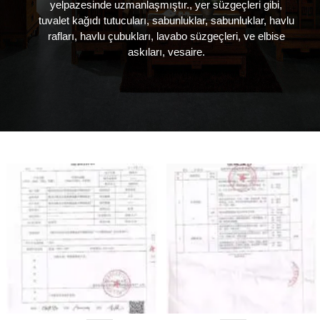
yelpazesinde uzmanlaşmıştır., yer süzgeçleri gibi,
hakkında bilgi edinmek
zemin drenajları gibi,
tuvalet kağıdı tutucuları, sabunluklar, sabunluklar, havlu
istiyorsanız,
paslanmaz çelik
rafları, havlu çubukları, lavabo süzgeçleri, ve elbise
yapabilirsiniz…
havalandırma delikleri,
askıları, vesaire.
paslanmaz çelik elbise
askıları, ve paslanmaz
çelik hendek kapakları.
(gdxunjia'nın
örneklerinden biri)
(gdxunjia'nın
örneklerinden biri)
(gdxunjia'nın
örneklerinden biri) Eğer…