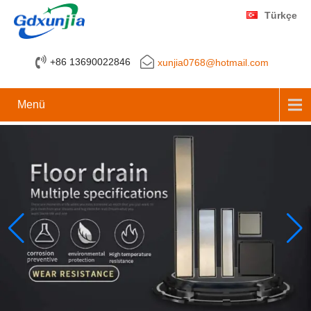
Türkçe
+86 13690022846
xunjia0768@hotmail.com
Menü