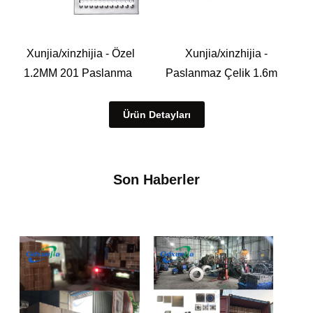
Xunjia/xinzhijia - Özel
Xunjia/xinzhijia -
1.2MM 201 Paslanmaz
Paslanmaz Çelik 1.6mm
Çelik Mutfak Banyo
Siyah Beyaz Gümüş Bronz
Süpermarket Yeraltı Garaj
Bakır 15 Askılar 5 Robe
Ürün Detayları
Siper Zemin Drenaj
Duvar Asma Askıları
Kanalizasyon Kapak
Plakası
Son Haberler