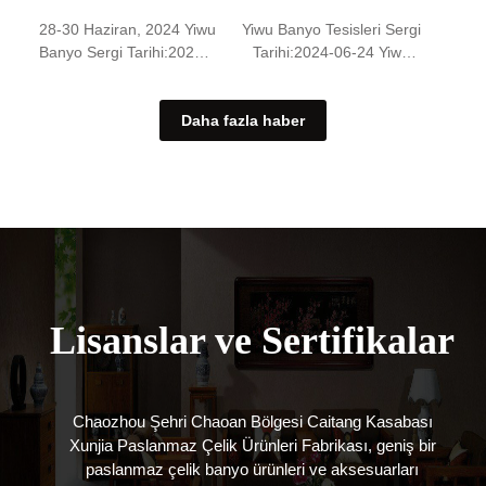
Çin'deki arkadaşlardan
sağlayabilir, ve müşterilere
28-30 Haziran, 2024 Yiwu
Yiwu Banyo Tesisleri Sergi
fabrikamızı ziyaret
daha güvenilir ürünler
Banyo Sergi Tarihi:2024-
Tarihi:2024-06-24 Yiwu
etmelerini ve ürün
sunmak. Fabrika, farklı
07-05 GDXUNJIA,
Mutfak ve Banyo Tesisleri
kalitesini incelemelerini
müşterilerin ihtiyaçlarını
28-30 Haziran tarihleri ​​
Fuarı için geri sayım
isteyebilir.. On yılı aşkın bir
karşılamak için çeşitli stil
Daha fazla haber
arasında Yiwu Mutfak ve
başladı 4 günler! Etkinlik
süredir faaliyette olan
ve paslanmaz çelik yer
Banyo Tesisleri Sergisine
tarihi: 2024年6月28-30日
fabrikayız, Ve tüm
süzgeçleri sunmaktadır..
katıldı. Expo sitesinde,
Açılış zamanı: 6月28日-29
müşterilerle iş ilişkilerimiz
Fabrika, müşterilerin
Gerçek ürünleri ve
日8:30—17:00 6月30日
uzun vadeli ortaklıklar.
sorunları çözebilmelerini
ürünlerin kalitesini
8:30—14:00 Söküm
Kalite kontrolleri
sağlamak için satış sonrası
görebilirsiniz.
süresi: 2024年6月30日
yapacağız…
hizmet sunmaktadır.…
Gdxunjia fabrikası çeşitli
14:00以后 mekan: 义乌国
tipte paslanmaz çelik
际博览中心 (Yiwu
zemin drenajları hazırladı,
Uluslararası Fuar Merkezi)
Normal stil dahil, uzun stil,
GDXUNJIA, 28 Haziran'da
Lisanslar ve Sertifikalar
özel stil, Gizli Stil, vesaire.,
bu sergiye gönüllü olarak
Müşterilerin ziyaret etmesi
katılacak. O zaman,
için sergi sitesinde.
Sergilenen ürünler
(gxunjia'nın sergi
arasında fabrikamızın
Chaozhou Şehri Chaoan Bölgesi Caitang Kasabası
örnekleri) Gdxunjia
ürettiği çeşitli paslanmaz
Xunjia Paslanmaz Çelik Ürünleri Fabrikası, geniş bir
fabrikasının ürünleri web
çelik banyo ürünleri yer
paslanmaz çelik banyo ürünleri ve aksesuarları
sitesi:https://Bu ürünler
alacak, paslanmaz çelik