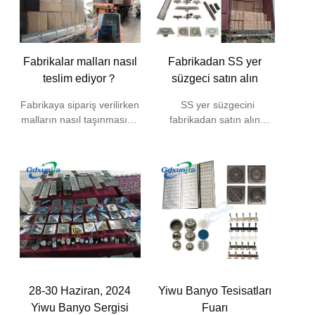
Fabrikalar malları nasıl
Fabrikadan SS yer
teslim ediyor？
süzgeci satın alın
Fabrikaya sipariş verilirken
SS yer süzgecini
malların nasıl taşınması?
fabrikadan satın alın
Tarih:2024-09-22
Tarih:2024-07-19
Xunjia Paslanmaz Çelik
Fabrikadan müşterilere
Ürünleri Fabrikası, Çin'den
toptan paslanmaz çelik yer
Banyo Ürünleri Üreticisidir,
süzgeçleri, birçok faydası
Chao'an Bölgesi'nde
var, aşağıdaki hususlar
bulunan, Chaozhou şehri,
dahil: Fabrika doğrudan
Guangdong Eyaleti.
satışları, aracı
Fabrika, dünyanın dört bir
işaretlemesini ortadan
yanından gelen
kaldırmak, müşterilerin
müşterileri, yerinde ziyaret
satın alma maliyetlerini
etmek ve denetlemek için
azaltabilir. Fabrika
28-30 Haziran, 2024
Yiwu Banyo Tesisatları
memnuniyetle karşılıyor.
ölçekli üretim, ürün
Yiwu Banyo Sergisi
Fuarı
Yabancı müşteriler ayrıca
kalitesini ve istikrarını