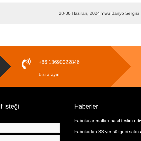
28-30 Haziran, 2024 Yiwu Banyo Sergisi
+86 13690022846
Bizi arayın
if isteği
Haberler
Fabrikalar malları nasıl teslim ed
Fabrikadan SS yer süzgeci satın 