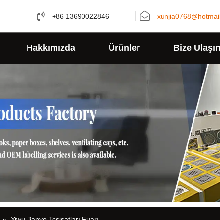
+86 13690022846
xunjia0768@hotmai
Hakkımızda
Ürünler
Bize Ulaşı
»
Yiwu Banyo Tesisatları Fuarı