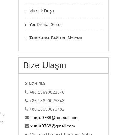
Musluk Duşu
Yer Drenaj Serisi
Temizleme Bağlantı Noktası
Bize Ulaşın
XINZHIJIA
+86 13690022846
+86 13690025843
+86 13690070782
i
,
xunjia0768@hotmail.com
rı.
xunjia0768@gmail.com
Chaoan Bölgesi Chaozhou Şehri,