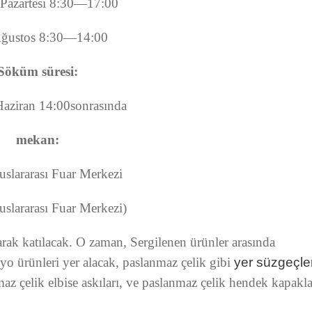
Pazartesi 8:30—17:00
ğustos 8:30—14:00
Söküm süresi:
aziran 14:00sonrasında
mekan:
slararası Fuar Merkezi
slararası Fuar Merkezi)
rak katılacak. O zaman, Sergilenen ürünler arasında
nyo ürünleri yer alacak, paslanmaz çelik gibi
yer süzgeçler
az çelik elbise askıları, ve paslanmaz çelik hendek kapakla