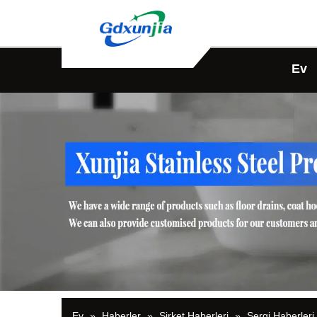
Ev
Ev
»
Haberler
»
Şirket Haberleri
»
Sergi Haberleri