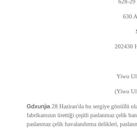
628-29 
630 A
202430 H
Yiwu Ulu
(Yiwu Ulu
Gdxunjia
28 Haziran'da bu sergiye gönüllü ola
fabrikamızın ürettiği çeşitli paslanmaz çelik ba
paslanmaz çelik havalandırma delikleri, paslanm