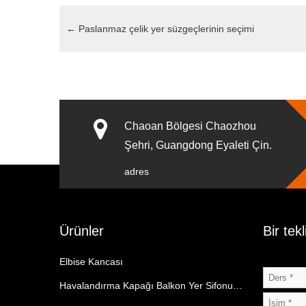
←
Paslanmaz çelik yer süzgeçlerinin seçimi
Chaoan Bölgesi Chaozhou
Şehri, Guangdong Eyaleti Çin.
adres
Ürünler
Bir tekl
Elbise Kancası
Havalandırma Kapağı Balkon Yer Sifonu