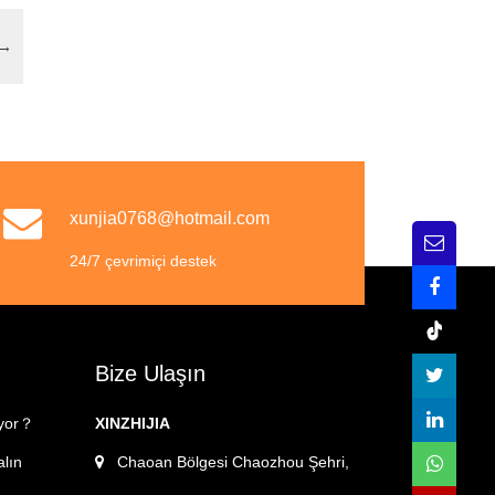
→
xunjia0768@hotmail.com
24/7 çevrimiçi destek
Bize Ulaşın
iyor？
XINZHIJIA
alın
Chaoan Bölgesi Chaozhou Şehri,