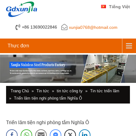
Tiếng Việt
+86 13690022846
xunjia0768@hotmail.com
Thực đơn
Trang Chủ
»
Tin tức
»
tin tức công ty
»
Tin tức triển lãm
»
Triển lãm tiện nghi phòng tắm Nghĩa Ô
Triển lãm tiện nghi phòng tắm Nghĩa Ô