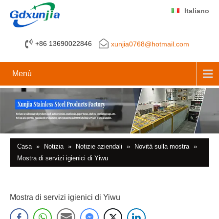
Italiano
+86 13690022846
xunjia0768@hotmail.com
Menù
Casa
»
Notizia
»
Notizie aziendali
»
Novità sulla mostra
»
Mostra di servizi igienici di Yiwu
Mostra di servizi igienici di Yiwu