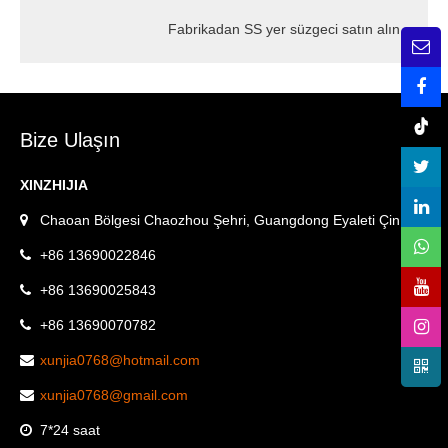
Fabrikadan SS yer süzgeci satın alın
→
Bize Ulaşın
XINZHIJIA
Chaoan Bölgesi Chaozhou Şehri, Guangdong Eyaleti Çin.
+86 13690022846
+86 13690025843
+86 13690070782
xunjia0768@hotmail.com
xunjia0768@gmail.com
7*24 saat