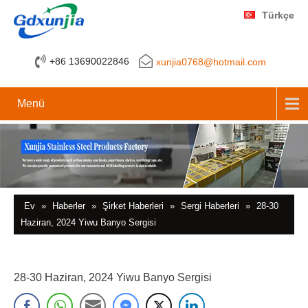
Türkçe
+86 13690022846
xunjia0768@hotmail.com
Menü
Ev
»
Haberler
»
Şirket Haberleri
»
Sergi Haberleri
»
28-30
Haziran, 2024 Yiwu Banyo Sergisi
28-30 Haziran, 2024 Yiwu Banyo Sergisi